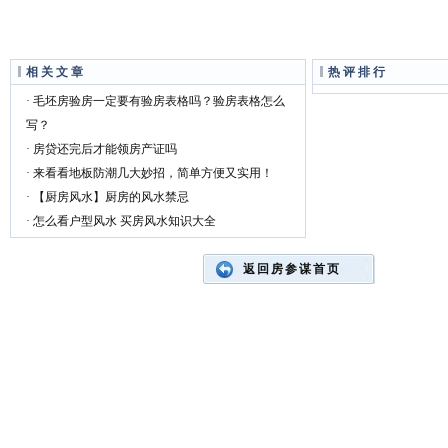
相关文章
热评排行
· 毛坯房验房一定要有验房表格吗？验房表格怎么
写？
· 房贷还完后才能领房产证吗
· 来看看地板防潮几大妙招，简单方便又实用！
· 【厨房风水】厨房的风水禁忌
· 怎么看户型风水 买房风水知识大全
返回房参谋首页